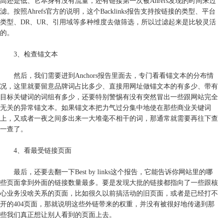
高还是低、它本身有没有流量，还有链接第一次被Ahrefs发现的时间来过
滤。按照Ahrefs官方的说明，这个Backlinks报告支持按链接的类型、平台
类型、DR、UR、引用域等多种维度去做筛选，所以过滤起来是比较灵活
的。
3、检查锚文本
然后，我们需要进到Anchors报告里面去，专门看看锚文本的分布情
况，这里就要留意品牌词占比多少、直接用网址做锚文本的有多少、带有
目标关键词的词组有多少，还要特别警惕有没有突然冒出一些跟网站完全
无关的异常锚文本。如果锚文本把力气过分集中地使在那些商业关键词
上，又或者一夜之间多出来一大堆毫不相干的词，那通常就需要再往下查
一查了。
4、看最受链接页面
最后，还要去翻一下Best by links这个报告，它能告诉你网站里的哪
些页面拿到外面的链接数量最多。要是发现大批的链接都指向了一些跟核
心业务没啥关系的页面，比如很久以前搞活动的旧页面，或者是已经打不
开的404页面，那就说明这些外链带来的权重，并没有被很好地传递到那
些我们真正想让别人看到的页面上去。