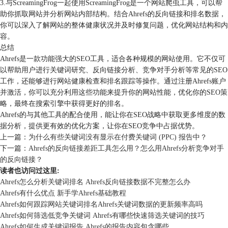
3.与ScreamingFrog一起使用ScreamingFrog是一个网站爬虫工具，可以帮
助你抓取网站并分析网站内部结构。结合Ahrefs的反向链接和排名数据，
你可以深入了解网站的整体健康状况并及时修复问题，优化网站结构和内
容。
总结
Ahrefs是一款功能强大的SEO工具，适合各种规模的网站使用。它不仅可
以帮助用户进行关键词研究、反向链接分析、竞争对手分析等常见的SEO
工作，还能够进行网站健康检查和排名跟踪等操作。通过注册Ahrefs账户
并激活，你可以充分利用这些功能来提升你的网站性能，优化你的SEO策
略，最终在搜索引擎中获得更好的排名。
Ahrefs的与其他工具的配合使用，能让你在SEO战略中获取更多维度的数
据分析，提供更有效的优化方案，让你在SEO竞争中占据优势。
上一篇：
为什么有些关键词没有显示在付费关键词 (PPC) 报告中？
下一篇：
Ahrefs的反向链接差距工具怎么用？怎么用Ahrefs分析竞争对手
的反向链接？
读者也访问过这里:
Ahrefs怎么分析关键词排名 Ahrefs反向链接数据不完整怎么办
Ahrefs有什么优点 新手学Ahrefs基础教程
Ahrefs如何跟踪网站关键词排名Ahrefs关键词数据的更新频率高吗
Ahrefs如何筛选低竞争关键词 Ahrefs有哪些快速筛选关键词的技巧
Ahrefs如何生成关键词报告 Ahrefs的报告内容包含哪些