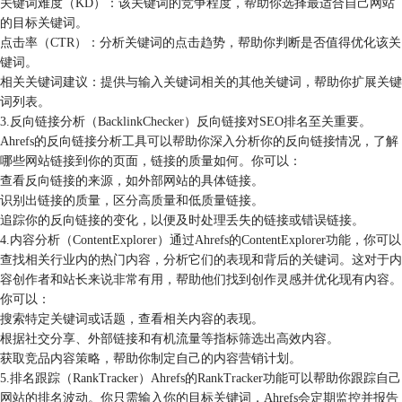
关键词难度（KD）：该关键词的竞争程度，帮助你选择最适合自己网站
的目标关键词。
点击率（CTR）：分析关键词的点击趋势，帮助你判断是否值得优化该关
键词。
相关关键词建议：提供与输入关键词相关的其他关键词，帮助你扩展关键
词列表。
3.反向链接分析（BacklinkChecker）反向链接对SEO排名至关重要。
Ahrefs的反向链接分析工具可以帮助你深入分析你的反向链接情况，了解
哪些网站链接到你的页面，链接的质量如何。你可以：
查看反向链接的来源，如外部网站的具体链接。
识别出链接的质量，区分高质量和低质量链接。
追踪你的反向链接的变化，以便及时处理丢失的链接或错误链接。
4.内容分析（ContentExplorer）通过Ahrefs的ContentExplorer功能，你可以
查找相关行业内的热门内容，分析它们的表现和背后的关键词。这对于内
容创作者和站长来说非常有用，帮助他们找到创作灵感并优化现有内容。
你可以：
搜索特定关键词或话题，查看相关内容的表现。
根据社交分享、外部链接和有机流量等指标筛选出高效内容。
获取竞品内容策略，帮助你制定自己的内容营销计划。
5.排名跟踪（RankTracker）Ahrefs的RankTracker功能可以帮助你跟踪自己
网站的排名波动。你只需输入你的目标关键词，Ahrefs会定期监控并报告