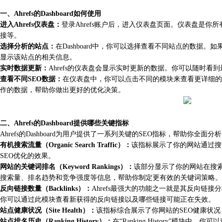
一、Ahrefs的Dashboard如何使用
进入Ahrefs仪表盘：
登录Ahrefs账户后，进入仪表盘页面。仪表盘是你
接等。
选择分析的站点：
在Dashboard中，你可以选择查看不同站点的数
显示该站点的相关信息。
实时数据更新：
Ahrefs的仪表盘会显示实时更新的数据。你可以随时
查看不同SEO数据：
在仪表盘中，你可以点击不同的模块来查看更详细的数据。例
作的数据，帮助你做出更好的优化决策。
二、Ahrefs的Dashboard提供哪些关键指标
Ahrefs的Dashboard为用户提供了一系列关键的SEO指标，帮助你全面
有机搜索流量（Organic Search Traffic）：
该指标展示了你的网站通过搜
SEO优化的效果。
网站的关键词排名（Keyword Rankings）：
该部分显示了你的网站在搜索
搜索量、排名趋势和竞争强度等信息，帮助你制定更有效的关键词策略。
反向链接数量（Backlinks）：
Ahrefs最强大的功能之一就是其反向链
你可以通过此模块查看新获得的反向链接以及哪些链接可能正在失效。
站点健康状况（Site Health）：
该指标综合展示了你网站的SEO健康状况
站点排名历史（Ranking History）：
在“Ranking History